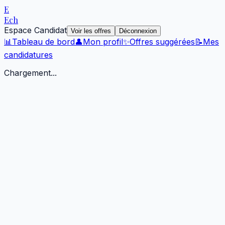
E
Ech
Espace Candidat
Voir les offres
Déconnexion
📊
Tableau de bord
👤
Mon profil
✨
Offres suggérées
📝
Mes
candidatures
Chargement...